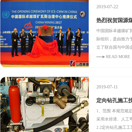
2019-07-22
热烈祝贺国源
​中国国际卓越煤
际组织，是由致力
立了联合国与中国
越煤矿瓦斯治理中
READ MORE
2019-07-11
定向钻孔施工
1、范围 本规范规定了定向钻孔施工、移机定位、开孔注浆、开分支、安全施工以及打捞孔底装置的技术要求。 2、定向钻孔技术管理规范内容及要求 2.1定向钻孔施工工艺
采用水排渣、人工
2.2定向钻孔施工