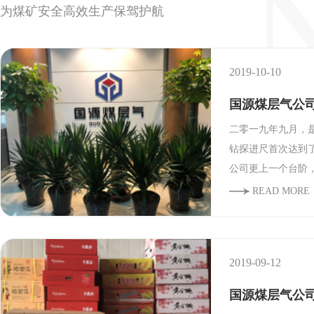
为煤矿安全高效生产保驾护航
2019-10-10
国源煤层气公
​二零一九年九月
钻探进尺首次达到
公司更上一个台阶
READ MORE
2019-09-12
国源煤层气公