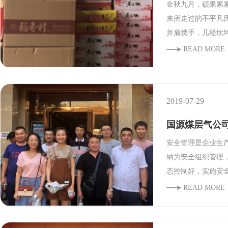
金秋九月，硕果累
来所走过的不平凡
并肩携手，几经坎
福、事业有成！
READ MORE
2019-07-29
国源煤层气公
安全管理是企业生
纳为安全组织管理
态控制好，实施安
障。
READ MORE