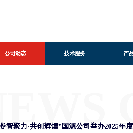
公司动态
技术服务
产
NEWS 
“凝智聚力·共创辉煌”国源公司举办2025年